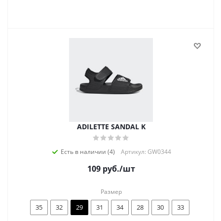
ADILETTE SANDAL K
Есть в наличии (4)
Артикул: GW0344
109
руб.
/шт
Размер
35
32
29
31
34
28
30
33