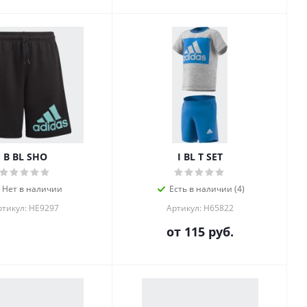
B BL SHO
I BL T SET
Нет в наличии
Есть в наличии (4)
ртикул: HE9297
Артикул: H65822
от
115 руб.