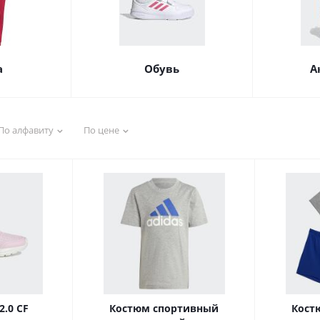
а
Обувь
А
По алфавиту
По цене
2.0 CF
Костюм спортивный
Кост