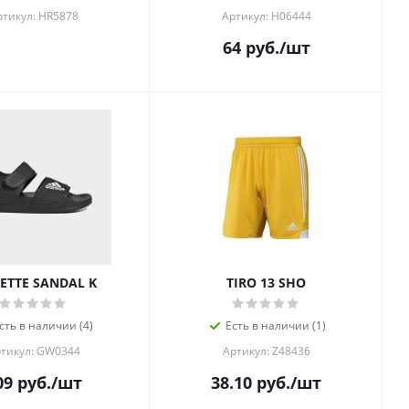
ртикул: HR5878
Артикул: H06444
64
руб.
/шт
ETTE SANDAL K
TIRO 13 SHO
сть в наличии (4)
Есть в наличии (1)
тикул: GW0344
Артикул: Z48436
09
руб.
/шт
38.10
руб.
/шт