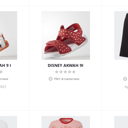
H 9 I
DISNEY AKWAH 9I
личии
Нет в наличии
3921
А