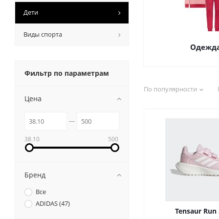
Дети
Виды спорта
Одежд
Фильтр по параметрам
По популярности
Цена
38.10
500
Бренд
Все
ADIDAS (
47
)
Tensaur Run 