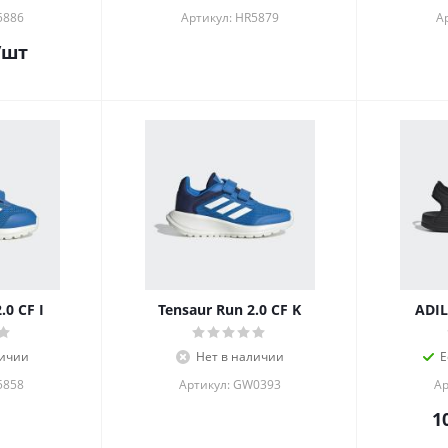
5886
Артикул: HR5879
А
/шт
.0 CF I
Tensaur Run 2.0 CF K
ADIL
личии
Нет в наличии
Е
5858
Артикул: GW0393
Ар
1