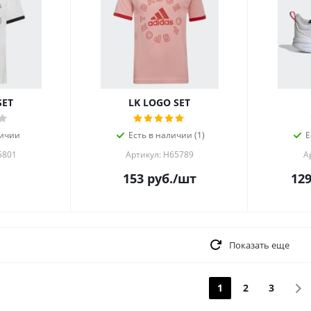
SET
LK LOGO SET
личии
Есть в наличии (1)
Е
5801
Артикул: H65789
А
153
руб.
/шт
129
Показать еще
1
2
3