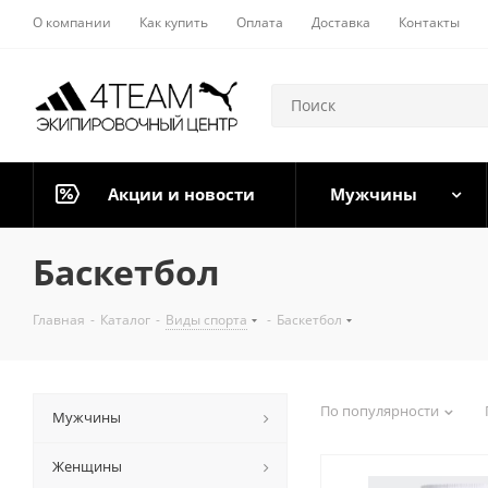
О компании
Как купить
Оплата
Доставка
Контакты
Акции и новости
Мужчины
Баскетбол
Главная
-
Каталог
-
Виды спорта
-
Баскетбол
По популярности
Мужчины
Женщины