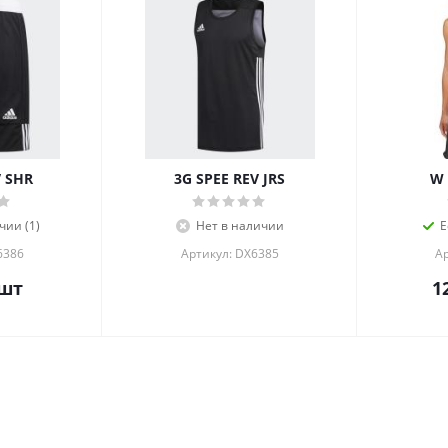
V SHR
3G SPEE REV JRS
W 
чии (1)
Нет в наличии
Е
6386
Артикул: DX6385
А
шт
1