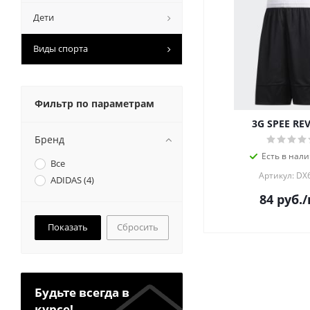
Дети
Виды спорта
Фильтр по параметрам
3G SPEE RE
Бренд
Есть в нали
Все
Артикул: DX
ADIDAS (
4
)
84
руб.
/
Сбросить
Будьте всегда в
курсе!