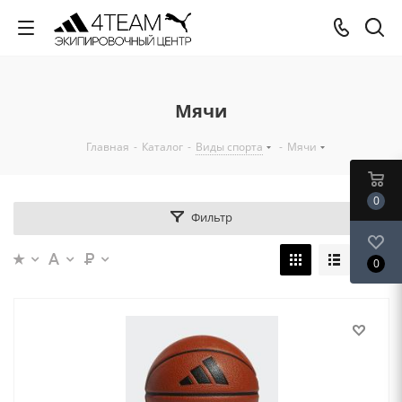
Мячи
Главная
-
Каталог
-
Виды спорта
-
Мячи
0
Фильтр
0