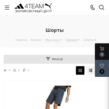
Шорты
Главная
-
Каталог
-
Мужчины
-
Одежда
-
Шорты
0
Фильтр
0