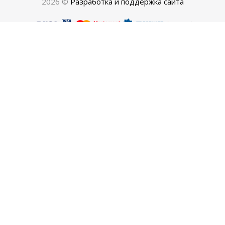
2026 ©
Разработка и поддержка сайта
ООО «Экипировочный центр «Балтик»
г. Минск, пер. Рабочий, дом 1, комн.1Н , тел. 377-44-20
Р\С BY54PJCB30120364041000000933 БИК/BIC SWIFT
PJCBBY2X
В ОАО"Приорбанк", г. Минск,ул. Тимирязева 65А
Режим работы интернет-магазина:
Ежедневно: с 9:10 до 20:10
УНП 192158299
Свидетельство о государственной регистрации выдано
Мингорисполкомом от 30.08.2010
Интернет-магазин зарегистрирован в Торговом реестре
Республике Беларусь 10.12.2020 Регистрационный
номер 498357