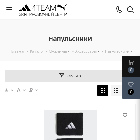
Напульсники
Главная
-
Каталог
-
Мужчины
-
Аксессуары
-
Напульсники
0
Фильтр
0