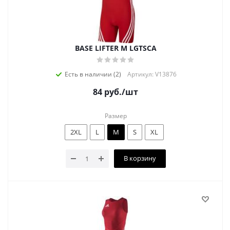
BASE LIFTER M LGTSCA
Есть в наличии (2)
Артикул: V13876
84
руб.
/шт
Размер
2XL
L
M
S
XL
В корзину