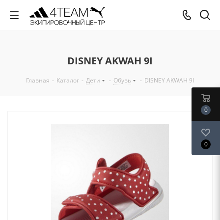
DISNEY AKWAH 9I
Главная
-
Каталог
-
Дети
-
Обувь
-
DISNEY AKWAH 9I
0
0