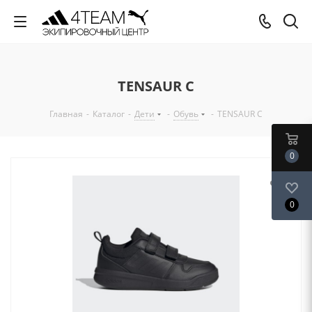
TENSAUR C
Главная
-
Каталог
-
Дети
-
Обувь
-
TENSAUR C
0
0