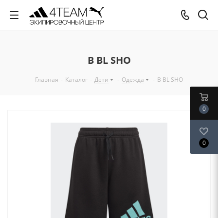
B BL SHO
Главная
-
Каталог
-
Дети
-
Одежда
-
B BL SHO
0
0