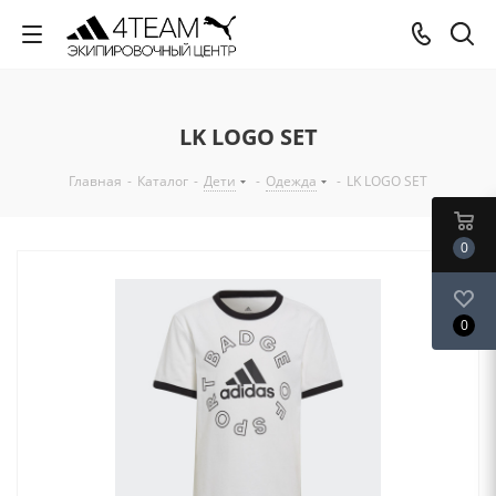
LK LOGO SET
Главная
-
Каталог
-
Дети
-
Одежда
-
LK LOGO SET
0
0