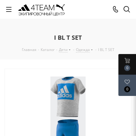
I BL T SET
Главная
-
Каталог
-
Дети
-
Одежда
-
I BL T SET
0
0