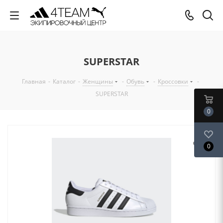
SUPERSTAR
Главная
-
Каталог
-
Женщины
-
Обувь
-
Кроссовки
-
SUPERSTAR
0
0