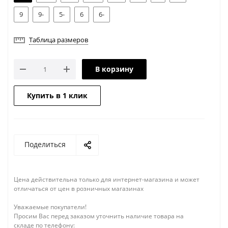
9
9-
5-
6
6-
Таблица размеров
В корзину
Купить в 1 клик
Поделиться
Цена действительна только для интернет-магазина и может
отличаться от цен в розничных магазинах
Уважаемые покупатели!
Просим Вас перед заказом уточнить наличие товара на
складе по телефону: