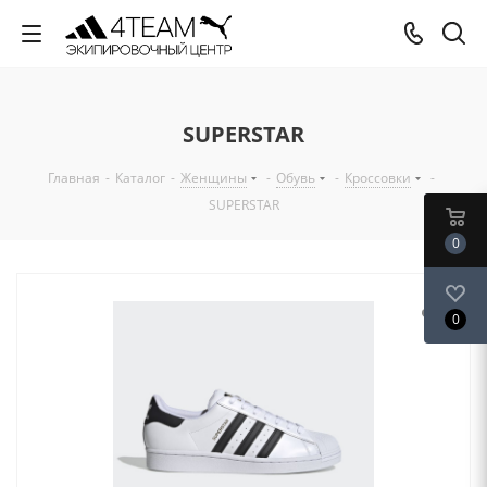
SUPERSTAR
Главная
-
Каталог
-
Женщины
-
Обувь
-
Кроссовки
-
SUPERSTAR
0
0