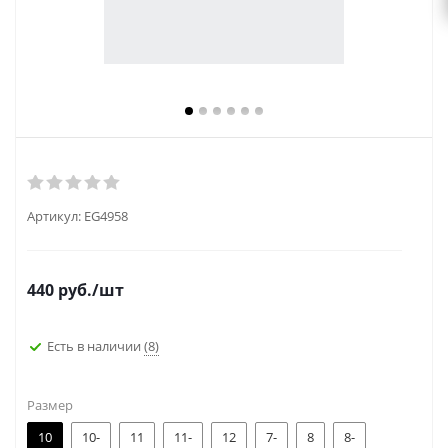
Артикул:
EG4958
440
руб.
/шт
Есть в наличии
(8)
Размер
10
10-
11
11-
12
7-
8
8-