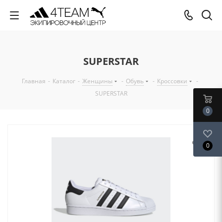
SUPERSTAR
Главная
-
Каталог
-
Женщины
-
Обувь
-
Кроссовки
-
SUPERSTAR
0
0