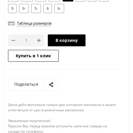
9
9-
5-
6
6-
Таблица размеров
В корзину
Купить в 1 клик
Поделиться
Цена действительна только для интернет-магазина и может
отличаться от цен в розничных магазинах
Уважаемые покупатели!
Просим Вас перед заказом уточнить наличие товара на
складе по телефону: