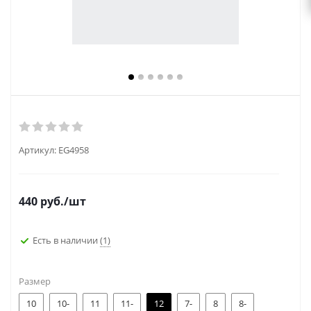
Артикул:
EG4958
440
руб.
/шт
Есть в наличии
(1)
Размер
10
10-
11
11-
12
7-
8
8-