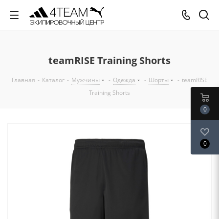
teamRISE Training Shorts
Главная
-
Каталог
-
Мужчины
-
Одежда
-
Шорты
-
teamRISE
Training Shorts
0
0