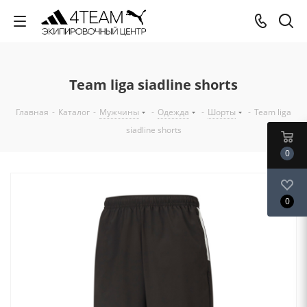
Team liga siadline shorts
Главная
-
Каталог
-
Мужчины
-
Одежда
-
Шорты
-
Team liga
siadline shorts
0
0