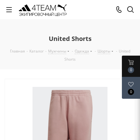
United Shorts
Главная
-
Каталог
-
Мужчины
-
Одежда
-
Шорты
-
United
Shorts
0
0