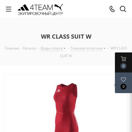
WR CLASS SUIT W
Главная
-
Каталог
-
Виды спорта
-
Тяжелая атлетика
-
WR CLASS
SUIT W
0
0