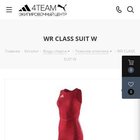
WR CLASS SUIT W
Главная
-
Каталог
-
Виды спорта
-
Тяжелая атлетика
-
WR CLASS
SUIT W
0
0