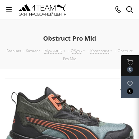
Obstruct Pro Mid
Главная
-
Каталог
-
Мужчины
-
Обувь
-
Кроссовки
-
Obstruct
Pro Mid
0
0