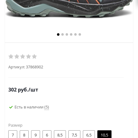
Артикул:
37868902
302
руб.
/шт
Есть в наличии
(5)
Размер
7
8
9
6
8,5
7,5
6,5
10,5