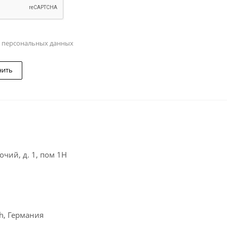
у персональных данных
нить
чий, д. 1, пом 1Н
ch, Германия