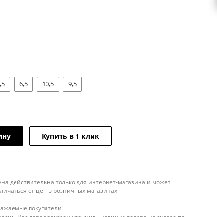
,5
6,5
10,5
9,5
ину
Купить в 1 клик
ена действительна только для интернет-магазина и может
тличаться от цен в розничных магазинах
важаемые покупатели!
осим Вас перед заказом уточнить наличие товара на складе по