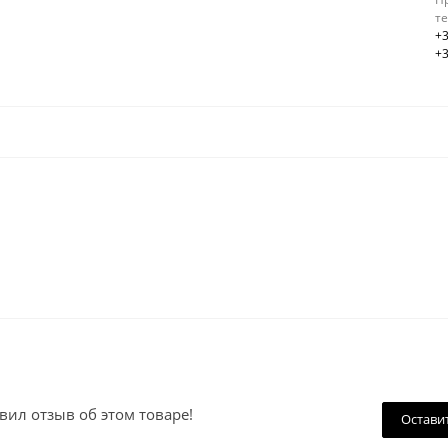
т
+3
+3
вил отзыв об этом товаре!
Остави