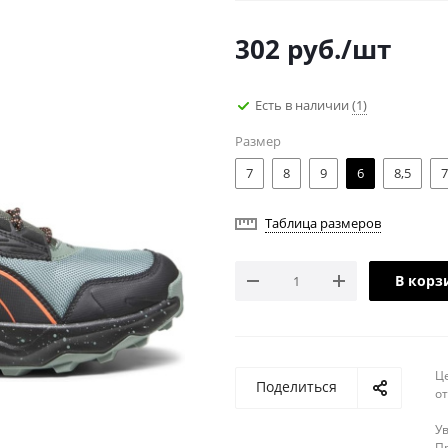
302
руб.
/шт
Есть в наличии
(1)
Размер
7
8
9
6
8,5
7
Таблица размеров
В корз
Ц
Поделиться
о
У
Пр