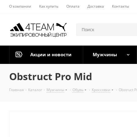
О компании
Как купить
Оплата
Доставка
Контакты
Акции и новости
Мужчины
Obstruct Pro Mid
Главная
-
Каталог
-
Мужчины
-
Обувь
-
Кроссовки
-
Obstruct P