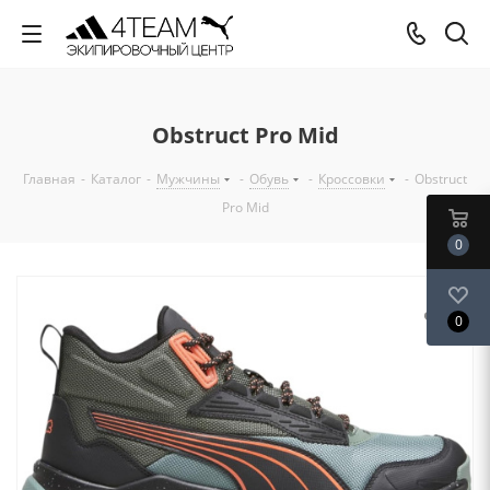
Obstruct Pro Mid
Главная
-
Каталог
-
Мужчины
-
Обувь
-
Кроссовки
-
Obstruct
Pro Mid
0
0