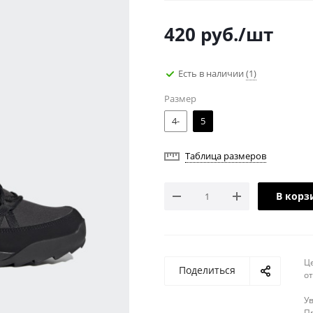
420
руб.
/шт
Есть в наличии
(1)
Размер
4-
5
Таблица размеров
В корз
Ц
Поделиться
о
У
Пр