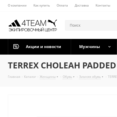
О компании
Как купить
Оплата
Доставка
Контакты
Акции и новости
Мужчины
TERREX CHOLEAH PADDED
Главная
-
Каталог
-
Женщины
-
Обувь
-
Зимняя обувь
-
TERR