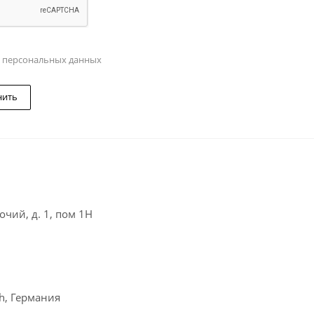
у персональных данных
нить
чий, д. 1, пом 1Н
ch, Германия