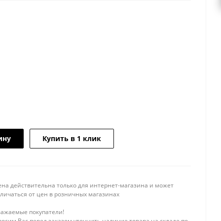
ину
Купить в 1 клик
ена действительна только для интернет-магазина и может
тличаться от цен в розничных магазинах
важаемые покупатели!
осим Вас перед заказом уточнить наличие товара на складе по