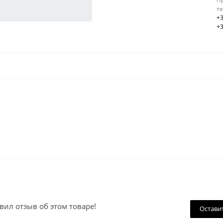
т
+3
+3
вил отзыв об этом товаре!
Остави