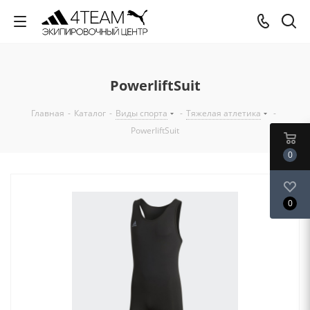
PowerliftSuit
Главная
-
Каталог
-
Виды спорта
-
Тяжелая атлетика
-
PowerliftSuit
0
0