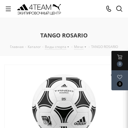
TANGO ROSARIO
Главная
-
Каталог
-
Виды спорта
-
Мячи
-
TANGO ROSARIO
0
0