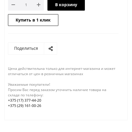
В корзину
Купить в 1 клик
Поделиться
Цена действительна только для интернет-магазина и может
отличаться от цен в розничных магазинах
Уважаемые покупатели!
Просим Вас перед заказом уточнить наличие товара на
складе по телефону:
+375 (17) 377-44-20
+375 (29) 161-00-26