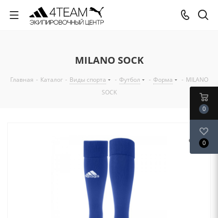
MILANO SOCK
Главная
-
Каталог
-
Виды спорта
-
Футбол
-
Форма
-
MILANO
SOCK
0
0