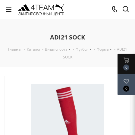
ADI21 SOCK
Главная
-
Каталог
-
Виды спорта
-
Футбол
-
Форма
-
ADI21
SOCK
0
0