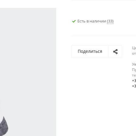
Есть в наличии
(33)
Ц
Поделиться
о
У
Пр
т
+3
+3