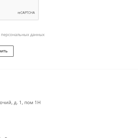
у персональных данных
нить
чий, д. 1, пом 1Н