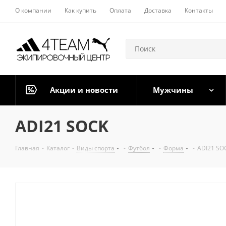
О компании
Как купить
Оплата
Доставка
Контакты
Акции и новости
Мужчины
ADI21 SOCK
Главная
-
Каталог
-
Виды спорта
-
Футбол
-
Форма
-
ADI21 SO