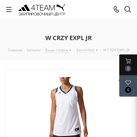
W CRZY EXPL JR
Главная
-
Каталог
-
Виды спорта
-
Баскетбол
-
W CRZY EXPL JR
0
0