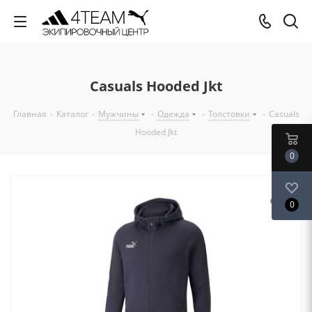
Casuals Hooded Jkt
Главная
-
Каталог
-
Мужчины
-
Одежда
-
Толстовки
-
Casuals
Hooded Jkt
0
0