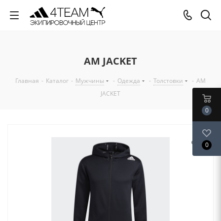
AM JACKET
Главная
-
Каталог
-
Мужчины
-
Одежда
-
Толстовки
-
AM
JACKET
0
0