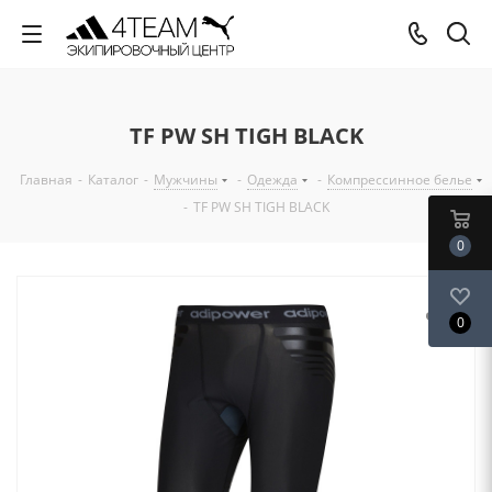
TF PW SH TIGH BLACK
Главная
-
Каталог
-
Мужчины
-
Одежда
-
Компрессинное белье
-
TF PW SH TIGH BLACK
0
0