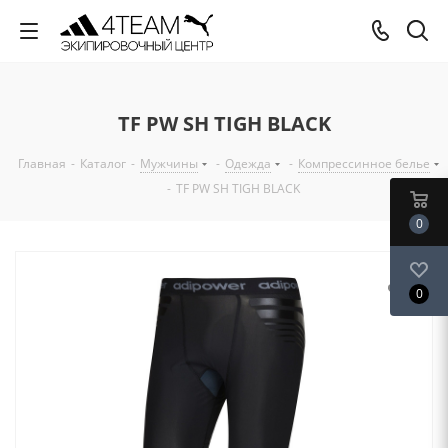
TF PW SH TIGH BLACK
Главная
-
Каталог
-
Мужчины
-
Одежда
-
Компрессинное белье
-
TF PW SH TIGH BLACK
0
0