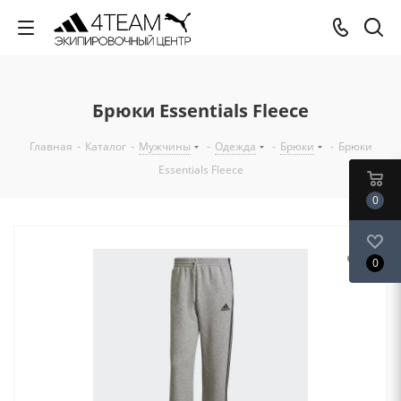
Брюки Essentials Fleece
Главная
-
Каталог
-
Мужчины
-
Одежда
-
Брюки
-
Брюки
Essentials Fleece
0
0