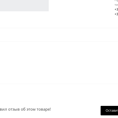
т
+3
+3
вил отзыв об этом товаре!
Остави