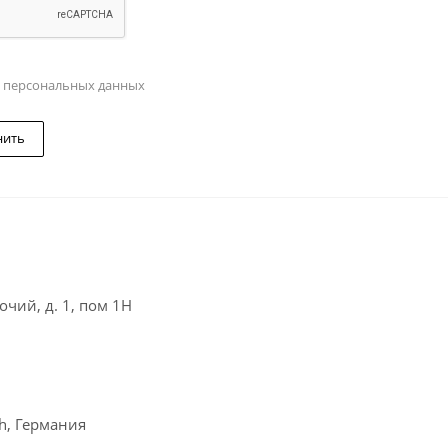
у персональных данных
нить
чий, д. 1, пом 1Н
ch, Германия