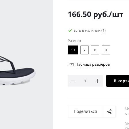
166.50
руб.
/шт
Есть в наличии
(1)
Размер
13
7
8
9
Таблица размеров
В корз
Ц
Поделиться
о
У
Пр