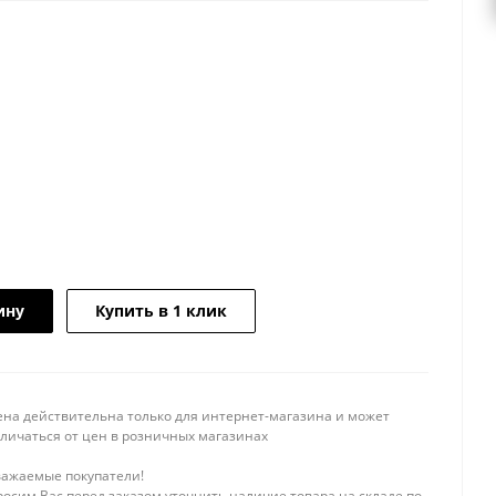
ину
Купить в 1 клик
ена действительна только для интернет-магазина и может
тличаться от цен в розничных магазинах
важаемые покупатели!
осим Вас перед заказом уточнить наличие товара на складе по