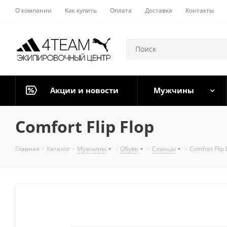
О компании
Как купить
Оплата
Доставка
Контакты
Акции и новости
Мужчины
Comfort Flip Flop
Главная
-
Каталог
-
Мужчины
-
Обувь
-
Сланцы
-
Comfort Flip 