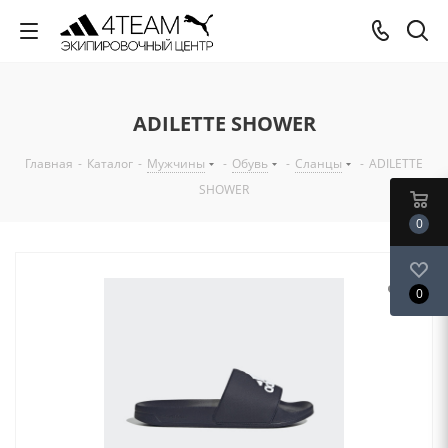
ADILETTE SHOWER
Главная
-
Каталог
-
Мужчины
-
Обувь
-
Сланцы
-
ADILETTE
SHOWER
0
0