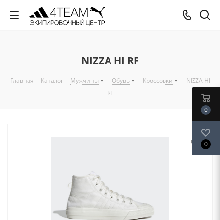
NIZZA HI RF
Главная
-
Каталог
-
Мужчины
-
Обувь
-
Кроссовки
-
NIZZA HI
RF
0
0