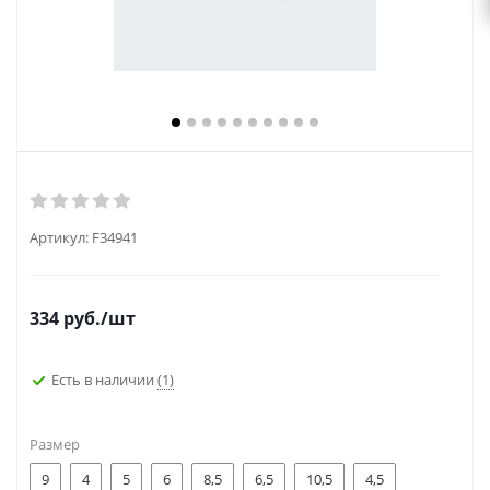
Артикул:
F34941
334
руб.
/шт
Есть в наличии
(1)
Размер
9
4
5
6
8,5
6,5
10,5
4,5