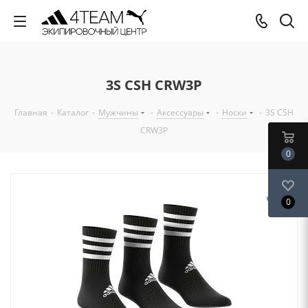
3S CSH CRW3P
Главная
-
Каталог
-
Мужчины
-
Аксессуары
-
Носки
-
3S CSH
CRW3P
0
0