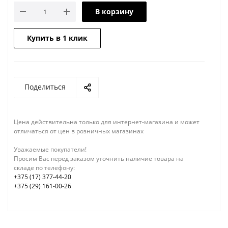
В корзину
Купить в 1 клик
Поделиться
Цена действительна только для интернет-магазина и может
отличаться от цен в розничных магазинах
Уважаемые покупатели!
Просим Вас перед заказом уточнить наличие товара на
складе по телефону:
+375 (17) 377-44-20
+375 (29) 161-00-26