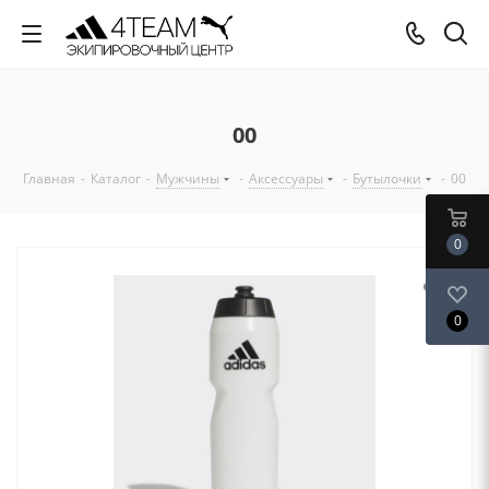
00
Главная
-
Каталог
-
Мужчины
-
Аксессуары
-
Бутылочки
-
00
0
0