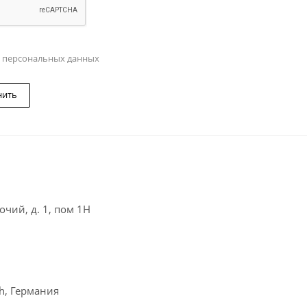
у персональных данных
нить
чий, д. 1, пом 1Н
ch, Германия