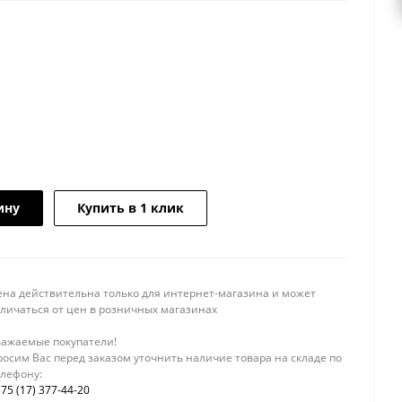
ину
Купить в 1 клик
ена действительна только для интернет-магазина и может
тличаться от цен в розничных магазинах
важаемые покупатели!
осим Вас перед заказом уточнить наличие товара на складе по
елефону:
75 (17) 377-44-20