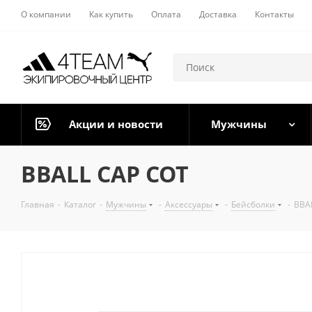
О компании
Как купить
Оплата
Доставка
Контакты
Акции и новости
Мужчины
BBALL CAP COT
Главная
-
Каталог
-
Мужчины
-
Аксессуары
-
Бейсболки
-
BBA