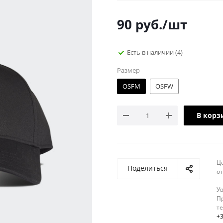
90
руб.
/шт
Есть в наличии
(4)
Размер
OSFM
OSFW
В корз
Ц
Поделиться
о
У
Пр
т
+3