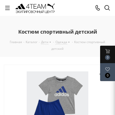
Костюм спортивный детский
Главная
-
Каталог
-
Дети
-
Одежда
-
Костюм спортивный
детский
0
0