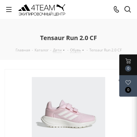
Tensaur Run 2.0 CF
Главная
-
Каталог
-
Дети
-
Обувь
-
Tensaur Run 2.0 CF
0
0