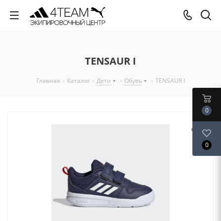
TENSAUR I
Главная
-
Каталог
-
Дети
-
Обувь
-
TENSAUR I
0
0