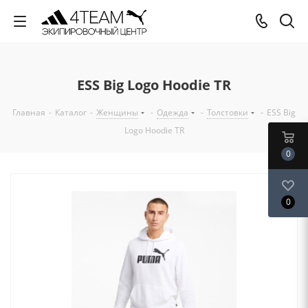
ESS Big Logo Hoodie TR
Главная
-
Каталог
-
Женщины
-
Одежда
-
Толстовки
-
ESS Big
Logo Hoodie TR
0
0