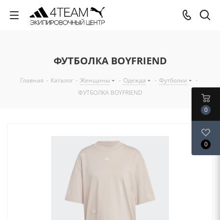
ФУТБОЛКА BOYFRIEND
Главная
-
Каталог
-
Женщины
-
Одежда
-
Футболки
-
ФУТБОЛКА BOYFRIEND
0
0