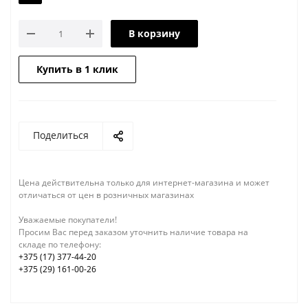
В корзину
Купить в 1 клик
Поделиться
Цена действительна только для интернет-магазина и может
отличаться от цен в розничных магазинах
Уважаемые покупатели!
Просим Вас перед заказом уточнить наличие товара на
складе по телефону:
+375 (17) 377-44-20
+375 (29) 161-00-26