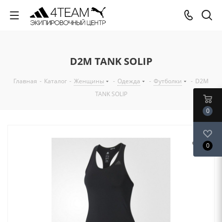
D2M TANK SOLIP
Главная
-
Каталог
-
Женщины
-
Одежда
-
Футболки
-
D2M
TANK SOLIP
0
0