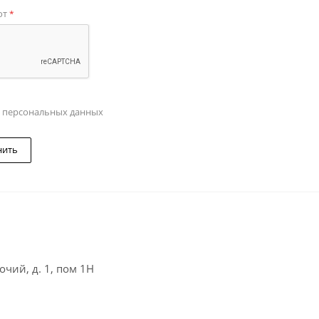
от
*
у персональных данных
нить
чий, д. 1, пом 1Н