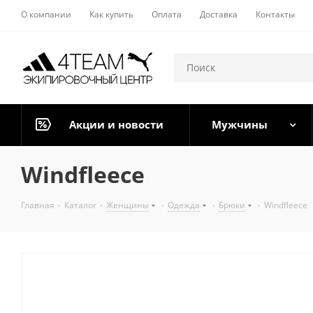
О компании
Как купить
Оплата
Доставка
Контакты
Акции и новости
Мужчины
Windfleece
Главная
-
Каталог
-
Женщины
-
Одежда
-
Брюки
-
Windfleece