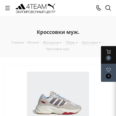
Кроссовки муж.
Главная
-
Каталог
-
Женщины
-
Обувь
-
Кроссовки
-
Кроссовки муж.
0
0